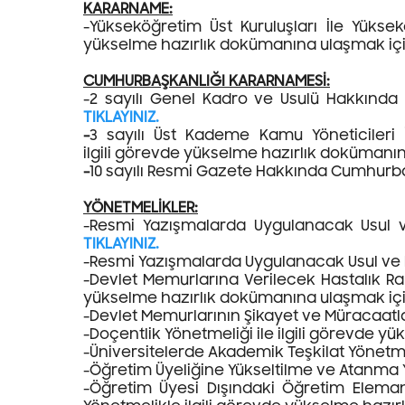
KARARNAME:
-Yükseköğretim Üst Kuruluşları İle Yüks
yükselme hazırlık dokümanına ulaşmak iç
CUMHURBAŞKANLIĞI KARARNAMESİ:
-2 sayılı Genel Kadro ve Usulü Hakkında
TIKLAYINIZ.
-
3 sayılı Üst Kademe Kamu Yöneticileri
ilgili görevde yükselme hazırlık dokümanı
-
10 sayılı Resmi Gazete Hakkında Cumhurba
YÖNETMELİKLER:
-Resmi Yazışmalarda Uygulanacak Usul v
TIKLAYINIZ.
-Resmi Yazışmalarda Uygulanacak Usul ve 
-Devlet Memurlarına Verilecek Hastalık Rap
yükselme hazırlık dokümanına ulaşmak iç
-Devlet Memurlarının Şikayet ve Müracaatl
-Doçentlik Yönetmeliği ile ilgili görevde 
-Üniversitelerde Akademik Teşkilat Yönetm
-Öğretim Üyeliğine Yükseltilme ve Atanma 
-Öğretim Üyesi Dışındaki Öğretim Eleman