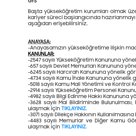
GYS
Başta yükseköğretim kurumları olmak üz
kariyer süreci başlangıcında hazırlanmayı
aşağıdan erişebilirsiniz.
ANAYASA:
-Anayasamızın yükseköğretime ilişkin mad
KANUNLAR:
-2547 sayılı Yükseköğretim Kanununa yöne
-657 sayılı Devlet Memurları Kanununa yö
-6245 sayılı Harcırah Kanununa yönelik g
-4734 sayılı Kamu İhale Kanununa yönelik
-5018 sayılı Kamu Mali Yönetimi ve Kontro
-2914 sayılı Yükseköğretim Personel Kanu
-4982 sayılı Bilgi Edinme Hakkı Kanununa 
-3628 sayılı Mal Bildiriminde Bulunulma
ulaşmak için
TIKLAYINIZ.
-3071 sayılı Dilekçe Hakkının Kullanılmas
-4483 sayılı Memurlar ve Diğer Kamu Gö
ulaşmak için
TIKLAYINIZ.