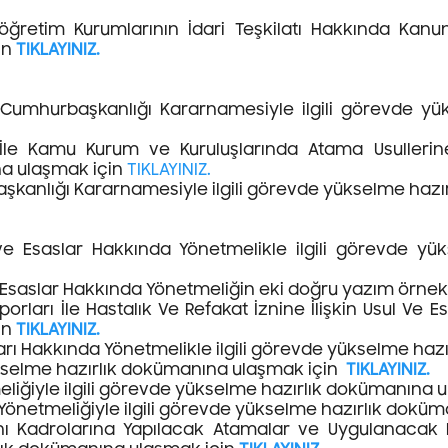
eköğretim Kurumlarının İdari Teşkilatı Hakkında Ka
in
TIKLAYINIZ.
 Cumhurbaşkanlığı Kararnamesiyle ilgili görevde y
 İle Kamu Kurum ve Kuruluşlarında Atama Usulleri
na ulaşmak için
TIKLAYINIZ.
şkanlığı Kararnamesiyle ilgili görevde yükselme haz
e Esaslar Hakkında Yönetmelikle ilgili görevde yü
Esaslar Hakkında Yönetmeliğin eki doğru yazım örnek
orları İle Hastalık Ve Refakat İznine İlişkin Usul Ve E
in
TIKLAYINIZ.
arı Hakkında Yönetmelikle ilgili görevde yükselme haz
yükselme hazırlık dokümanına ulaşmak için
TIKLAYINIZ.
eliğiyle ilgili görevde yükselme hazırlık dokümanına 
Yönetmeliğiyle ilgili görevde yükselme hazırlık dokü
ı Kadrolarına Yapılacak Atamalar ve Uygulanacak Me